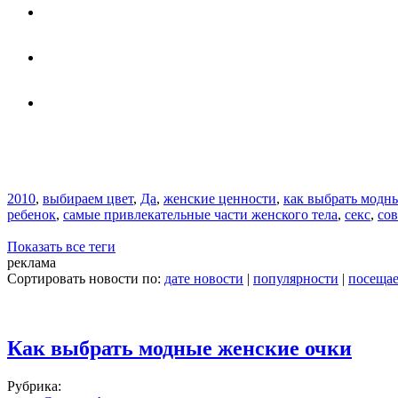
2010
,
выбираем цвет
,
Да
,
женские ценности
,
как выбрать модн
ребенок
,
самые привлекательные части женского тела
,
секс
,
со
Показать все теги
реклама
Сортировать новости по:
дате новости
|
популярности
|
посеща
Как выбрать модные женские очки
Рубрика: