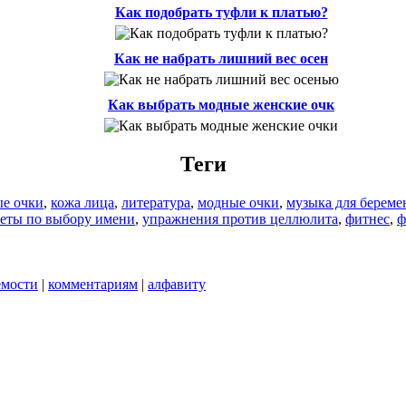
Как подобрать туфли к платью?
Как не набрать лишний вес осен
Как выбрать модные женские очк
Теги
ые очки
,
кожа лица
,
литература
,
модные очки
,
музыка для берем
веты по выбору имени
,
упражнения против целлюлита
,
фитнес
,
ф
емости
|
комментариям
|
алфавиту